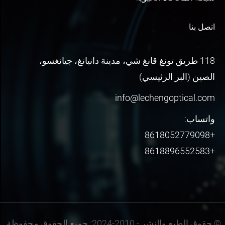
اتصل بنا
118 طريق تونغ قانغ شي، مدينة دانيانغ، جيانغسو،
الصين (البر الرئيسي)
info@lechengoptical.com
واتساب:
+8618052779098
+8618896552583
© حقوق الطبع والنشر - 2010-2024: جميع الحقوق محفوظة.