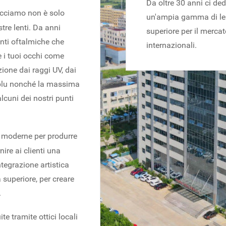
Da oltre 30 anni ci ded
acciamo non è solo
un'ampia gamma di lent
tre lenti. Da anni
superiore per il mercat
nti oftalmiche che
internazionali.
 i tuoi occhi come
zione dai raggi UV, dai
e blu nonché la massima
lcuni dei nostri punti
 moderne per produrre
nire ai clienti una
ntegrazione artistica
 superiore, per creare
.
te tramite ottici locali