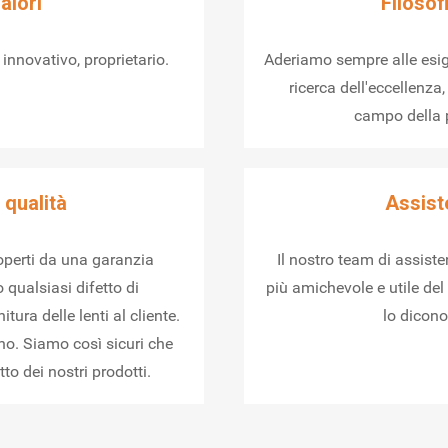
valori
Filosof
innovativo, proprietario.
Aderiamo sempre alle esig
ricerca dell'eccellenz
campo della p
 qualità
Assist
coperti da una garanzia
Il nostro team di assiste
 qualsiasi difetto di
più amichevole e utile de
tura delle lenti al cliente.
lo dicono 
no. Siamo così sicuri che
o dei nostri prodotti.